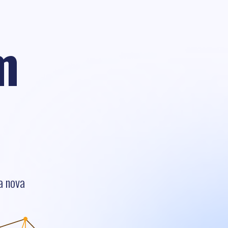
m
a nova