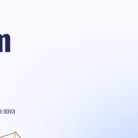
m
a nova