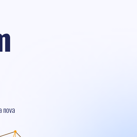
m
a nova