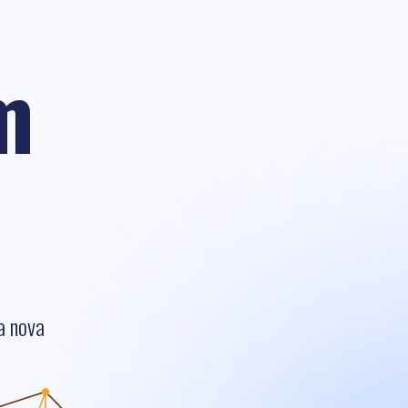
m
a nova